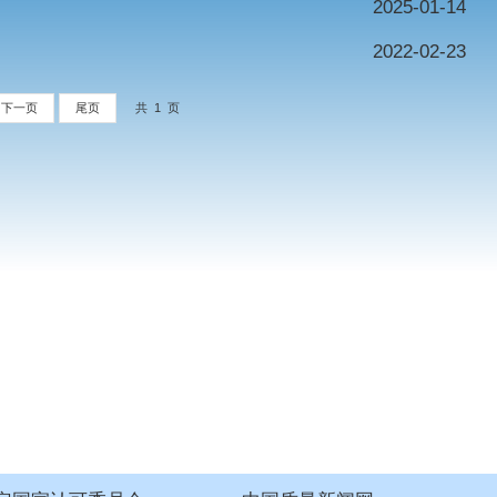
1
下一页
尾页
共 1 页