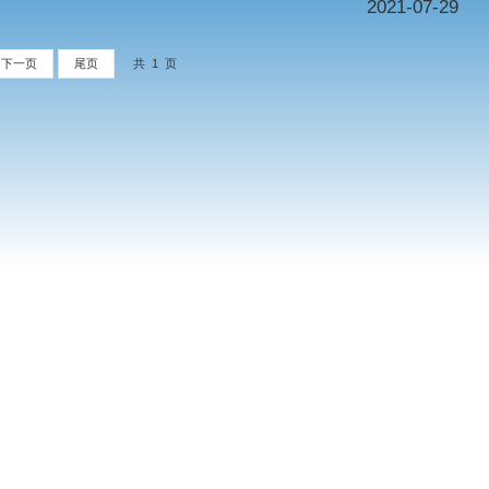
1
下一页
尾页
共 1 页