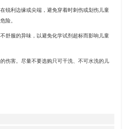
部尽量不要有绳带，其他绳带不要超出正常使用所需
法拉出），以避免造成勒伤、缠绊等安全事故。
附件是否存在锐利边缘或尖端，避免穿着时刺伤或划
成窒息等危险。
或其他令人不舒服的异味，以避免化学试剂超标而影
浮色对皮肤的伤害。尽量不要选购只可干洗、不可水