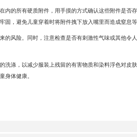
无绳带或绳带少且短的服装。服装头部、颈部、背
物比绳带粗大，绳带被夹时可能由于装饰物卡住而无
链头在内的所有硬质附件，用手摸的方式确认这些
是否牢固，避免儿童穿着时将附件拽下放入嘴里而造
题带来的风险。同时，注意检查是否有刺激性气味
充分的洗涤，以减少服装上残留的有害物质和染料
响儿童身体健康。