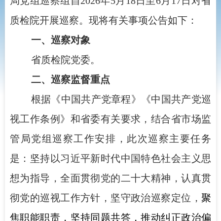
局党组巡察组自2026年5月18日至6月17日对省
质检院开展巡察。现将有关事项公告如下：
一、巡察对象
省质检院党委。
二、巡察监督重点
根据《中国共产党章程》《中国共产党巡
视工作条例》和省委有关要求，结合省市场监
管局党组巡察工作安排，此次巡察主要任务
是：坚持以习近平新时代中国特色社会主义思
想为指导，全面贯彻党的二十大精神，认真贯
彻党的巡视工作方针，坚守政治巡察定位，
聚
焦职能职责，坚持同题共答，推动纠正政治偏